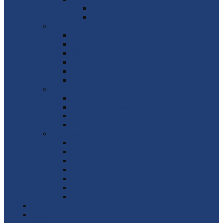
Flex 1
Flex 2
Elmasonic Accessoires
Korven
Deksels
MuteBox
Sink
Inzetstukken
Houders en productdragers
Elmasteam Basic/Med
Elmasteam 4,5
Elmasteam 8 Basic
Elmasteam 8 Med
Elmasteam Accessoires
Elmaclean Reinigers
Elmaclean Dental
Elmaclean Lab
Elmaclean Tec Industry
Opto Clean
Elmaclean Luxury Clean Jewellery
Elmaclean Luxury Clean Watch
Elmaclean Accessoires
Weber Ultrasonics
Systemen