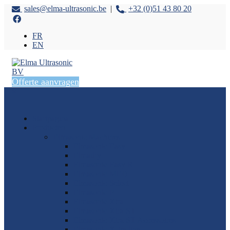
sales@elma-ultrasonic.be
|
+32 (0)51 43 80 20
FR
EN
Offerte aanvragen
×
Startpagina
Producten
Elmasonic Machines
Elmasonic Easy
Elmadry
Elmasonic Easy R
Elmasonic MED
Elmasonic Select
Elmasonic P
Elmasonic Xtra
Elmasonic Xtra ST
Elmasonic Xtra ST Accessoires
Elmasonic X-tra line