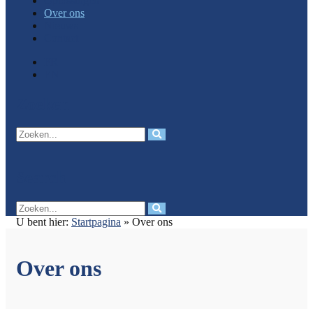
Oplossingen
Over ons
Nieuws
Contact
FR
EN
Zoeken
Search
U bent hier:
Startpagina
» Over ons
Over ons