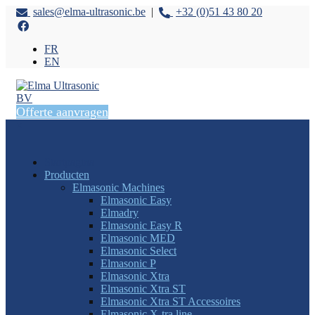
sales@elma-ultrasonic.be
|
+32 (0)51 43 80 20
FR
EN
Offerte aanvragen
×
Startpagina
Producten
Elmasonic Machines
Elmasonic Easy
Elmadry
Elmasonic Easy R
Elmasonic MED
Elmasonic Select
Elmasonic P
Elmasonic Xtra
Elmasonic Xtra ST
Elmasonic Xtra ST Accessoires
Elmasonic X-tra line