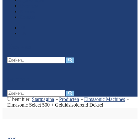
Oplossingen
Over ons
Nieuws
Contact
FR
EN
Zoeken
Search
U bent hier:
Startpagina
»
Producten
»
Elmasonic Machines
»
Elmasonic Select 500 + Geluidsisolerend Deksel