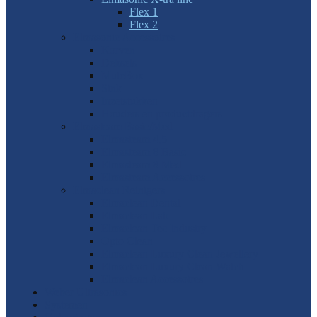
Flex 1
Flex 2
Elmasonic Accessoires
Korven
Deksels
MuteBox
Sink
Inzetstukken
Houders en productdragers
Elmasteam Basic/Med
Elmasteam 4,5
Elmasteam 8 Basic
Elmasteam 8 Med
Elmasteam Accessoires
Elmaclean Reinigers
Elmaclean Dental
Elmaclean Lab
Elmaclean Tec Industry
Opto Clean
Elmaclean Luxury Clean Jewellery
Elmaclean Luxury Clean Watch
Elmaclean Accessoires
Weber Ultrasonics
Systemen