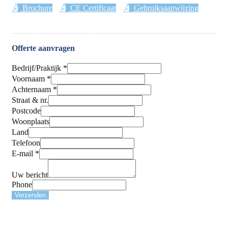
Brochure
CE Certificaat
Gebruiksaanwijzing
Offerte aanvragen
Bedrijf/Praktijk
*
Voornaam
*
Achternaam
*
Straat & nr.
Postcode
Woonplaats
Land
Telefoon
E-mail
*
Uw bericht
Phone
Verzenden