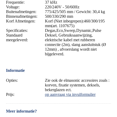
Frequentie:
37 kHz
Voltage:
220/240V - 50/60Hz
Buitenafmetingen:
775/425/505 mm / Gewicht: 30,4 kg
Binnenafmetingen:
500/330/290 mm
Korf Afmetingen:
Korf (Niet inbegrepen):460/300/195
mm(art. 1107675)
Specificaties:
Degas,Eco,Sweep,Dynamic,Pulse
Standaard
Deksel, Gebruiksaanwijzing,
meegeleverd:
elektrische kabel met rubberen
connectie (2m), slang aansluitstuk (Ø
12mm) , afvoerslang wordt niet
bijgeleverd.
Informatie
Opties:
Zie ook de elmasonic accesoires zoals :
korven, fixatie systemen, deksels,
bekerglazen ect.
Prijs:
op aanvraag via invulformulier
Meer informatie?